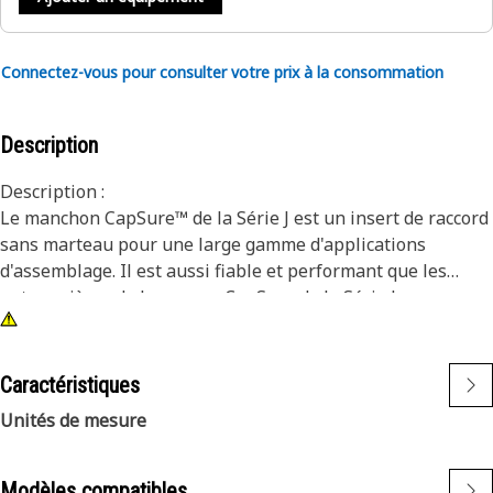
Connectez-vous pour consulter votre prix à la consommation
Description
Description :
Le manchon CapSure™ de la Série J est un insert de raccord
sans marteau pour une large gamme d'applications
d'assemblage. Il est aussi fiable et performant que les
autres pièces de la gamme CapSure de la Série J.
Applications :
• Ensembles de protection
Caractéristiques
• Ensembles carénages
Unités de mesure
• Ensembles d'embouts
Modèles compatibles