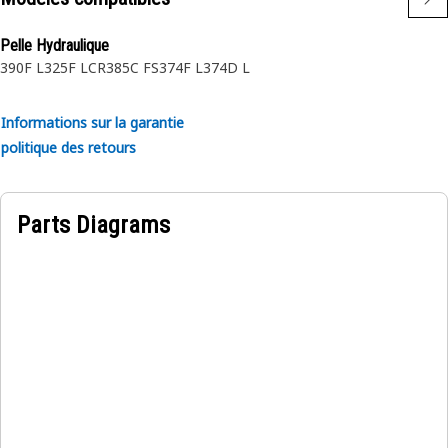
Pelle Hydraulique
390F L
325F LCR
385C FS
374F L
374D L
Informations sur la garantie
politique des retours
Parts Diagrams