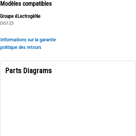
Le tuyau est fabriqué dans un tube en gomme synthétique.
Modèles compatibles
deux tresses de renforcement en tissu. Le couvercle
Groupe éLectrogèNe
extérieur est résistant à l’huile et aux intempéries.
DG125
~
Informations sur la garantie
politique des retours
Parts Diagrams