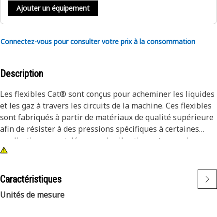
Ajouter un équipement
Connectez-vous pour consulter votre prix à la consommation
Description
Les flexibles Cat® sont conçus pour acheminer les liquides
et les gaz à travers les circuits de la machine. Ces flexibles
sont fabriqués à partir de matériaux de qualité supérieure
afin de résister à des pressions spécifiques à certaines
applications, aux tolérances de vibrations et aux exigences
de débit pour les équipements à usage intensif Cat. Les
flexibles et raccords hydrauliques Cat® sont soumis aux
processus de test les plus rigoureux du secteur. Chaque
Caractéristiques
combinaison de flexibles et de raccords Cat® est testée en
Unités de mesure
tant que système afin d’assurer un ajustement parfait
garantissant une sécurité et une fiabilité maximales.