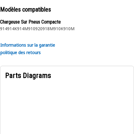
Modèles compatibles
Chargeuse Sur Pneus Compacte
914
914K
914M
910
920
918M
910K
910M
Informations sur la garantie
politique des retours
Parts Diagrams