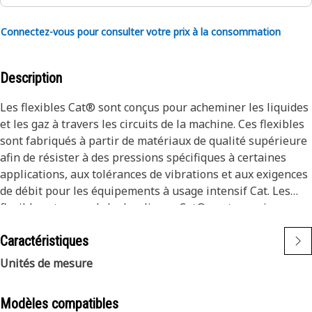
Connectez-vous pour consulter votre prix à la consommation
Description
Les flexibles Cat® sont conçus pour acheminer les liquides
et les gaz à travers les circuits de la machine. Ces flexibles
sont fabriqués à partir de matériaux de qualité supérieure
afin de résister à des pressions spécifiques à certaines
applications, aux tolérances de vibrations et aux exigences
de débit pour les équipements à usage intensif Cat. Les
flexibles et raccords hydrauliques Cat® sont soumis aux
processus de test les plus rigoureux du secteur. Chaque
Caractéristiques
combinaison de flexibles et de raccords Cat® est testée en
tant que système afin d’assurer un ajustement parfait
Unités de mesure
garantissant une sécurité et une fiabilité maximales.
Le flexible est conçu à partir d’un tube en gomme
Modèles compatibles
synthétique spécifique haute température et d’un