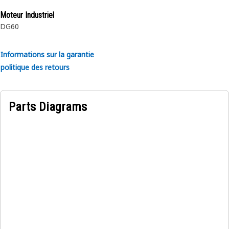
renforcement simple en câble tressé en acier à haute
Moteur Industriel
résistance à la tension. Le revêtement extérieur est
DG60
synthétique résistant à l’huile, aux intempéries et à
l’abrasion.
Informations sur la garantie
Caoutchouc.
politique des retours
~
Parts Diagrams