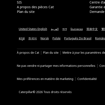
SIS
Centre d'a
A propos des pièces Cat
Garantie e
Plan du site
Demande 
United States English
العربية
বাংলা
Български
简体中文
繁
ಕನ್ನಡ
한국어
Norsk
Polski
Português Do Brasil
Român
À propos de Cat
Plan du site
Mettre à jour les paramètres d
Ne pas vendre ni partager mes informations personnelles
Cond
Mes préférences en matière de marketing
Confidentialité
Caterpillar© 2026 Tous droits réservés