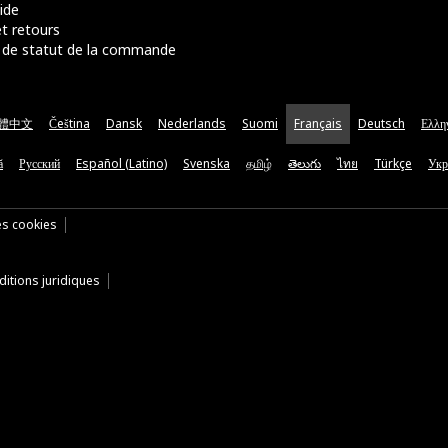
ide
t retours
de statut de la commande
體中文
Čeština
Dansk
Nederlands
Suomi
Français
Deutsch
Ελλη
ă
Русский
Español (Latino)
Svenska
தமிழ்
తెలుగు
ไทย
Türkçe
Укр
es cookies
itions juridiques