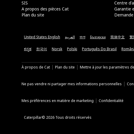
SIS
Centre d'a
A propos des pièces Cat
Garantie e
Plan du site
Demande 
United States English
العربية
বাংলা
Български
简体中文
繁
ಕನ್ನಡ
한국어
Norsk
Polski
Português Do Brasil
Român
À propos de Cat
Plan du site
Mettre à jour les paramètres d
Ne pas vendre ni partager mes informations personnelles
Cond
Mes préférences en matière de marketing
Confidentialité
Caterpillar© 2026 Tous droits réservés