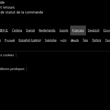
ide
t retours
de statut de la commande
體中文
Čeština
Dansk
Nederlands
Suomi
Français
Deutsch
Ελλη
ă
Русский
Español (Latino)
Svenska
தமிழ்
తెలుగు
ไทย
Türkçe
Укр
es cookies
itions juridiques