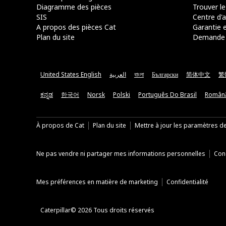
Diagramme des pièces
Trouver le
SIS
Centre d'a
A propos des pièces Cat
Garantie e
Plan du site
Demande 
United States English
العربية
বাংলা
Български
简体中文
繁
ಕನ್ನಡ
한국어
Norsk
Polski
Português Do Brasil
Român
À propos de Cat
Plan du site
Mettre à jour les paramètres d
Ne pas vendre ni partager mes informations personnelles
Cond
Mes préférences en matière de marketing
Confidentialité
Caterpillar© 2026 Tous droits réservés