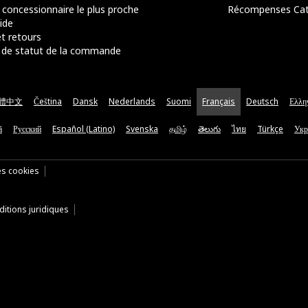
 concessionnaire le plus proche
Récompenses Ca
ide
t retours
de statut de la commande
體中文
Čeština
Dansk
Nederlands
Suomi
Français
Deutsch
Ελλη
ă
Русский
Español (Latino)
Svenska
தமிழ்
తెలుగు
ไทย
Türkçe
Укр
es cookies
itions juridiques