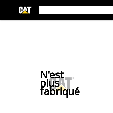
N'est
plus
fabriqué