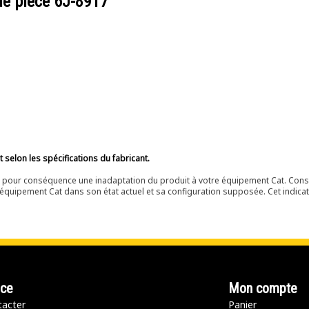
de pièce
6J-8917
selon les spécifications du fabricant.
ir pour conséquence une inadaptation du produit à votre équipement Cat. Cons
équipement Cat dans son état actuel et sa configuration supposée. Cet indicat
nce
Mon compte
acter
Panier