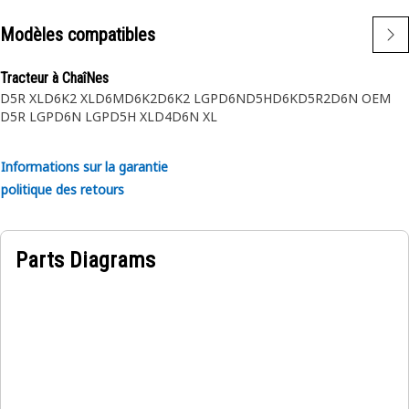
Modèles compatibles
Tracteur à ChaîNes
D5R XL
D6K2 XL
D6M
D6K2
D6K2 LGP
D6N
D5H
D6K
D5R2
D6N OEM
D5R LGP
D6N LGP
D5H XL
D4
D6N XL
Informations sur la garantie
politique des retours
Parts Diagrams