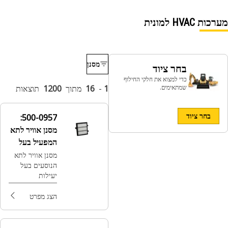
מערכות HVAC למונית
מסנן
בחר ציוד
כדי למצוא את חלקי החילוף
שמתאימים.
1
-
16
מתוך
1200
תוצאות
בחר ציוד
500-0957:
מסנן אוויר לתא
המפעיל בעל
יעילות
מסנן אוויר לתא
הנוסעים בעל
סטנדרטית
יעילות
סטנדרטית של
Cat® חלק 500-
הצג מפרט
0957, שתוכנן
למנוע כניסת
מזהמים כמו