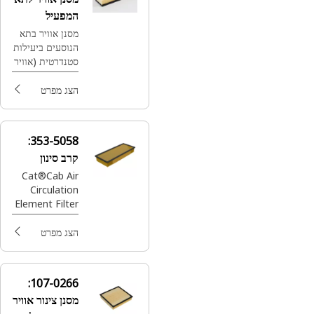
המפעיל
מסנן אוויר בתא
הנוסעים ביעילות
סטנדרטית (אוויר
צח)
הצג מפרט
353-5058:
קרב סינון
Cat®Cab Air
Circulation
Element Filter
הצג מפרט
107-0266:
מסנן צינור אוויר