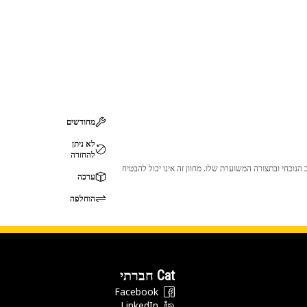
מחודשים
לא ניתן
להחזרה
 לכך שהמוצר לא יתאים לציוד ה-Cat שלך. אנא התייעץ עם סוכן ה-Cat שלך לפני הרכישה כדי לוודא שחלק זה מתאים לציוד ה-Cat שלך במצב הנוכחי ובתצורה המשוערת שלו. מחוון זה אינו יכול להבטיח
ערכה
הוחלפה
Cat חברתי
Facebook
LinkedIn