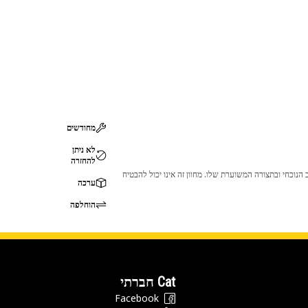
מחודשים
לא ניתן
להחזרה
 לכך שהמוצר לא יתאים לציוד ה-Cat שלך. אנא התייעץ עם סוכן ה-Cat שלך לפני הרכישה כדי לוודא שחלק זה מתאים לציוד ה-Cat שלך במצב הנוכחי ובתצורה המשוערת שלו. מחוון זה אינו יכול להבטיח
ערכה
הוחלפה
Cat חברתי
Facebook