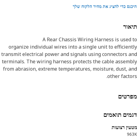
נס כדי להציג את מחיר הלקוח שלך
אור
A Rear Chassis Wiring Harness is used
organize individual wires into a single unit to efficien
transmit electrical power and signals using connectors 
terminals. The wiring harness protects the cable assem
from abrasion, extreme temperatures, moisture, dust, 
other facto
Attribut
רטים
• Provided with standardized connectors and color-code
wires, making it easier to identify and troublesh
electrical iss
מים תואמים
• Provided with braided sheathing to reduce insulatio
wear and deteriorat
ין רצועות
96