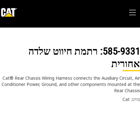
585-93
: רתמת חיווט שלדה
ורית
Cat® Rear Chassis Wiring Harness connects the Auxiliary Circuit, 
Conditioner Power, Ground, and other components mounted at 
Rear Chas
 Cat