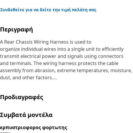
Συνδεθείτε για να δείτε την τιμή πελάτη σας
Περιγραφή
A Rear Chassis Wiring Harness is used to
organize individual wires into a single unit to efficiently
transmit electrical power and signals using connectors
and terminals. The wiring harness protects the cable
assembly from abrasion, extreme temperatures, moisture,
dust, and other factors.
Attributes:
Προδιαγραφές
• Provided with standardized connectors and color-coded
wires, making it easier to identify and troubleshoot
electrical issues
Συμβατά μοντέλα
• Provided with braided sheathing to reduce insulation
wear and deterioration
ερπυστριοφορος φορτωτης