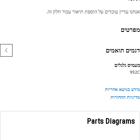
נו עדיין עובדים על הוספת תיאור עבור חלק זה.
רטים
מים תואמים
יס גלגלים
99
ע בנושא אחריות
ניות ההחזרות
Parts Diagrams