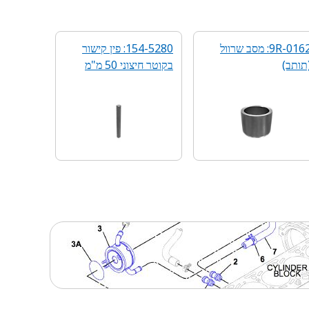
9R-0162: מסב שרוול
154-5280: פין קישור
תותב)
בקוטר חיצוני 50 מ"מ