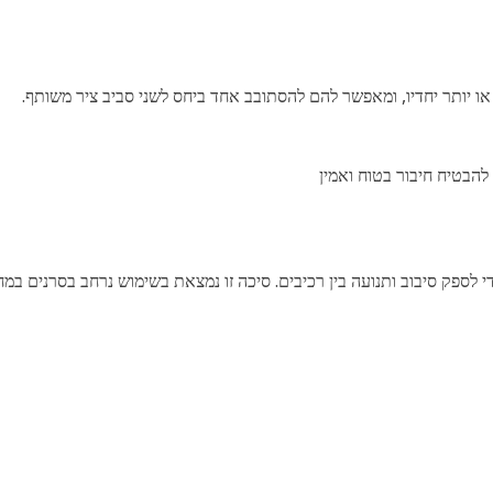
או יותר יחדיו, ומאפשר להם להסתובב אחד ביחס לשני סביב ציר משותף.
להבטיח חיבור בטוח ואמין
וב ותנועה בין רכיבים. סיכה זו נמצאת בשימוש נרחב בסרנים במחפרונים Cat 424,424B,426