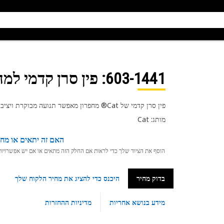
603-1441
: פין סרן קדמי למח
פין סרן קדמי של Cat® מחפרון מאפשר תנועה מבוקרת ויציבות עבור הסרן הקדמי, ומקל גם על פעולות חפירה וטעינה יעילות
מותג: Cat
האם זה יתאים או מחפ
הוסף את הציוד שלך כדי לראות אם החלק הזה מתאים או אם יש אפשרויות ת
בדוק מחיר
היכנס כדי להציג את מחיר הלקוח שלך
מידע בנושא אחריות
מדיניות ההחזרות