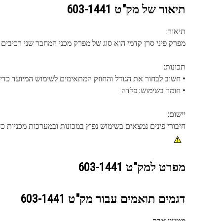
תיאור של מק"ט
603-1441
תיאור:
מפרק פיני סרן קדמי הוא סוג של מפרק מכני המחבר שני רכיבים 
תכונות:
• חשוב לבחור את הגודל והחוזק המתאימים לשימוש המיועד כדי 
• חומר בשימוש: פלדה
יישום:
חיבורי פינים נמצאים בשימוש נפוץ במכונות ובמערכות מכניות כדי לספק סיב
מפרט למק"ט
603-1441
דגמים תואמים עבור מק"ט
603-1441
מטעין אבק