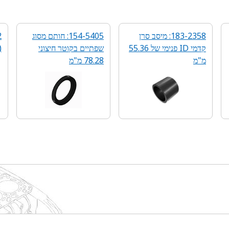
183-2358: מיסב סרן
154-5405: חותם מסוג
קדמי ID פנימי של 55.36
שפתיים בקוטר חיצוני
(
מ"מ
78.28 מ"מ