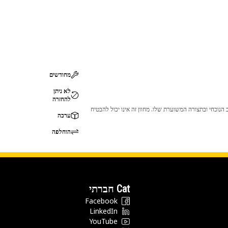
מחודשים
לא ניתן
להחזרה
 לכך שהמוצר לא יתאים לציוד ה-Cat שלך. אנא התייעץ עם סוכן ה-Cat שלך לפני הרכישה כדי לוודא שחלק זה מתאים לציוד ה-Cat שלך במצב הנוכחי ובתצורה המשוערת שלו. מחוון זה אינו יכול להבטיח
ערכה
הוחלפה
Cat חברתי
Facebook
LinkedIn
YouTube