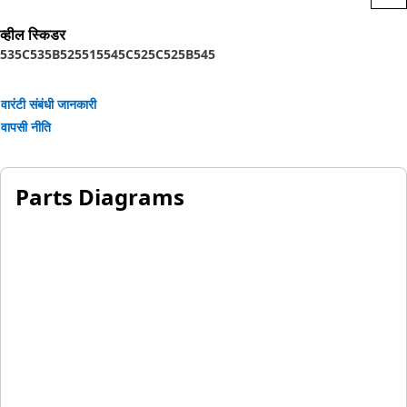
व्हील स्किडर
535C
535B
525
515
545C
525C
525B
545
वारंटी संबंधी जानकारी
वापसी नीति
Parts Diagrams