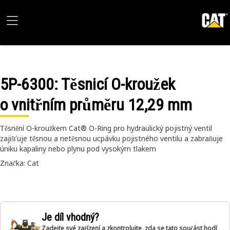
5P-6300
: Těsnicí O-kroužek
o vnitřním průměru 12,29 mm
Těsnění O-kroužkem Cat® O-Ring pro hydraulický pojistný ventil
zajišťuje těsnou a netěsnou ucpávku pojistného ventilu a zabraňuje
úniku kapaliny nebo plynu pod vysokým tlakem
Značka: Cat
Je díl vhodný?
Zadejte své zařízení a zkontrolujte, zda se tato součást hodí