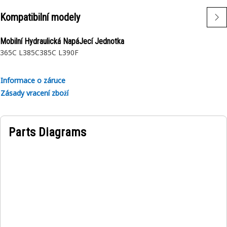
Kompatibilní modely
Mobilní Hydraulická NapáJecí Jednotka
365C L
385C
385C L
390F
Informace o záruce
Zásady vracení zboží
Parts Diagrams