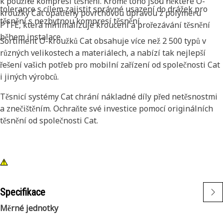
k použité kompresi těsnění. Kromě toho jsou některé O-
tolerance s cílem zajistit správné usazení do drážek pro
kroužky Cat opatřeny povrchovou úpravou z polymeru
těsnění s nezbytnou kompresí těsnění.
PTFE, která minimalizuje kroucení a prořezávání těsnění
během instalace.
Sortiment O-kroužků Cat obsahuje více než 2 500 typů v
různých velikostech a materiálech, a nabízí tak nejlepší
řešení vašich potřeb pro mobilní zařízení od společnosti Cat
i jiných výrobců.
Těsnicí systémy Cat chrání nákladné díly před netěsnostmi
a znečištěním. Ochraňte své investice pomocí originálních
těsnění od společnosti Cat.
Specifikace
Měrné jednotky