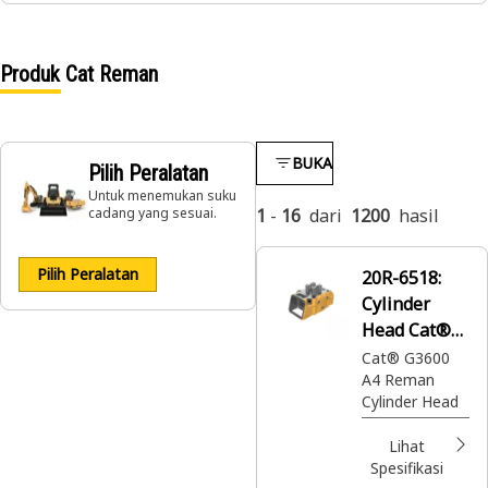
Produk Cat Reman
BUKA
Pilih Peralatan
Untuk menemukan suku
cadang yang sesuai.
1
-
16
dari
1200
hasil
Pilih Peralatan
20R-6518:
Cylinder
Head Cat®
Reman
Cat® G3600
A4 Reman
Cylinder Head
Lihat
Spesifikasi