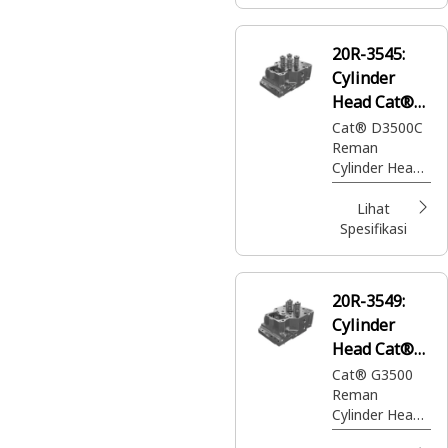
20R-3545:
Cylinder
Head Cat®
Reman
Cat® D3500C
Reman
Cylinder Head
(Nitrided
Seats)
Lihat
Spesifikasi
20R-3549:
Cylinder
Head Cat®
Reman
Cat® G3500
Reman
Cylinder Head
(3 Angle)