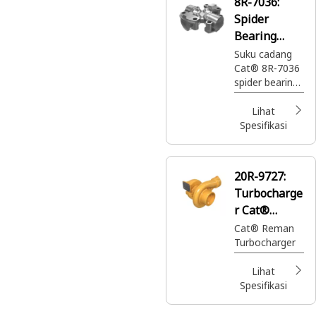
8R-7036:
di mana pun
Spider
dan kapan pun
Anda
Bearing
membutuhkan
Sambungan
Suku cadang
nya -
Cat® 8R-7036
Universal
semuanya
spider bearing
dengan harga
sambungan
sangat murah.
universal
Lihat
mentransmisik
Spesifikasi
an gerakan
rotasi antara
dua poros
20R-9727:
yang
Turbocharge
berpotongan.
r Cat®
Reman
Cat® Reman
Turbocharger
Lihat
Spesifikasi