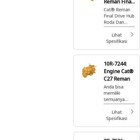
Reman Final
Drive
Cat® Reman
Final Drive Hub
Roda Dan
Drum Rem
Lihat
Spesifikasi
10R-7244:
Engine Cat®
C27 Reman
Anda bisa
memiliki
semuanya
dengan Cat
Reman. Suku
Lihat
cadang Cat®
Spesifikasi
berkualitas
terbaik dengan
garansi penuh