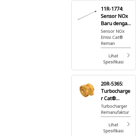
11R-1774:
Sensor NOx
Baru dengan
Inti (NWC,
Sensor NOx
Emisi Cat®
New with
Reman
Core) Cat®
Reman
Lihat
Spesifikasi
20R-5365:
Turbocharge
r Cat®
Reman
Turbocharger
Remanufaktur
Lihat
Spesifikasi