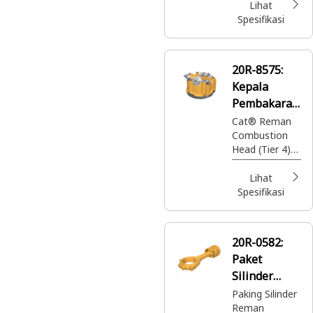
Lihat
Spesifikasi
20R-8575:
Kepala
Pembakaran
Cat® Reman
Cat® Reman
Combustion
Head (Tier 4)
(24 Volt) (2
Stage)
Lihat
Spesifikasi
20R-0582:
Paket
Silinder
Cat® Reman
Paking Silinder
Reman