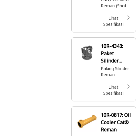
Reman (Shot
Peening)
Lihat
Spesifikasi
10R-4343:
Paket
Silinder
Cat® Reman
Paking Silinder
Reman
Lihat
Spesifikasi
10R-0817:
Oil
Cooler Cat®
Reman