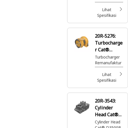
Lihat
Spesifikasi
20R-5276:
Turbocharge
r Cat®
Reman
Turbocharger
Remanufaktur
Lihat
Spesifikasi
20R-3543:
Cylinder
Head Cat®
Reman
Cylinder Head
Cat® D3500B