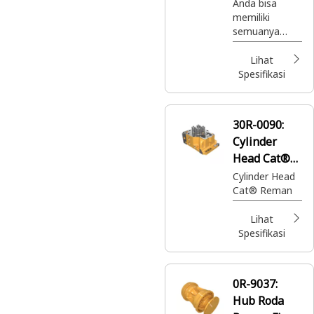
Anda bisa
memiliki
semuanya
dengan Cat
Reman. Suku
Lihat
cadang Cat®
Spesifikasi
berkualitas
terbaik dengan
garansi penuh
30R-0090:
di mana pun
Cylinder
dan kapan pun
Anda
Head Cat®
membutuhkan
Reman
Cylinder Head
nya -
Cat® Reman
semuanya
dengan harga
Lihat
sangat murah.
Spesifikasi
0R-9037:
Hub Roda