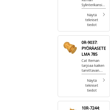
Sylinterikansi
(ei pyörteitä)
Näytä
tekniset
tiedot
0R-9037:
PYÖRÄASETE
LMA 785
Cat Reman
tarjoaa kaiken
tarvittavan.
Ensiluokkaiset
Cat®-osat
Näytä
täydellä
tekniset
takuulla missä
tiedot
ja milloin niitä
tarvitsetkin –
kaikki erittäin
10R-7244:
edulliseen