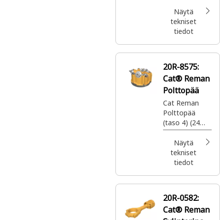
(3 kulma)
Näytä
tekniset
tiedot
20R-8575:
Cat® Reman
Polttopää
Cat Reman
Polttopää
(taso 4) (24
volttia) (2-
vaihe)
Näytä
tekniset
tiedot
20R-0582:
Cat® Reman