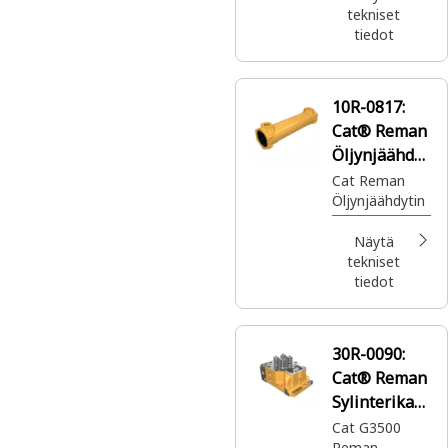
tekniset
tiedot
10R-0817:
Cat® Reman
Öljynjäähdyt
in
Cat Reman
Öljynjäähdytin
Näytä
tekniset
tiedot
30R-0090:
Cat® Reman
Sylinterikan
si
Cat G3500
Reman