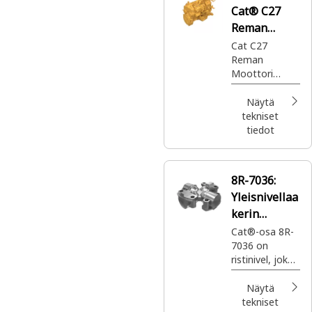
Cat® C27
hintaan.
Reman
Moottori
Cat C27
Reman
Moottori
(ACERT™)
(taso 3)
Näytä
tekniset
tiedot
8R-7036:
Yleisnivellaa
kerin
ristikko
Cat®-osa 8R-
7036 on
ristinivel, joka
välittää
pyörimisliikkee
Näytä
n kahden
tekniset