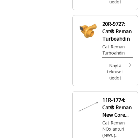
risteävän
tiedot
akselin välillä.
20R-9727:
Cat® Reman
Turboahdin
Cat Reman
Turboahdin
Näytä
tekniset
tiedot
11R-1774:
Cat® Reman
New Core
(NWC) NOx-
Cat Reman
NOx anturi
anturi
(NWC)