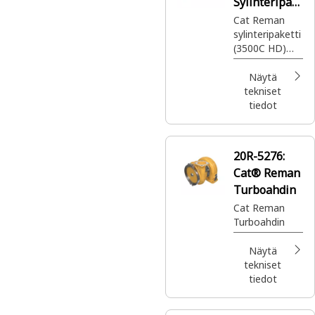
Sylinteripak
etti
Cat Reman
sylinteripaketti
(3500C HD)
(puristussuhde
14,7:1)
Näytä
tekniset
tiedot
20R-5276:
Cat® Reman
Turboahdin
Cat Reman
Turboahdin
Näytä
tekniset
tiedot