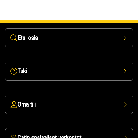
Etsi osia
Tuki
Oma tili
Catin sosiaaliset verkostot