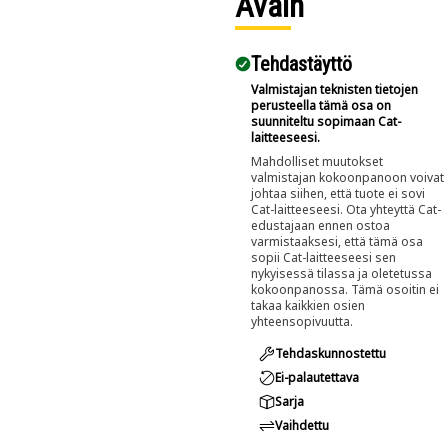
Avain
Tehdastäyttö
Valmistajan teknisten tietojen
perusteella tämä osa on
suunniteltu sopimaan Cat-
laitteeseesi.
Mahdolliset muutokset
valmistajan kokoonpanoon voivat
johtaa siihen, että tuote ei sovi
Cat-laitteeseesi. Ota yhteyttä Cat-
edustajaan ennen ostoa
varmistaaksesi, että tämä osa
sopii Cat-laitteeseesi sen
nykyisessä tilassa ja oletetussa
kokoonpanossa. Tämä osoitin ei
takaa kaikkien osien
yhteensopivuutta.
Tehdaskunnostettu
Ei-palautettava
Sarja
Vaihdettu