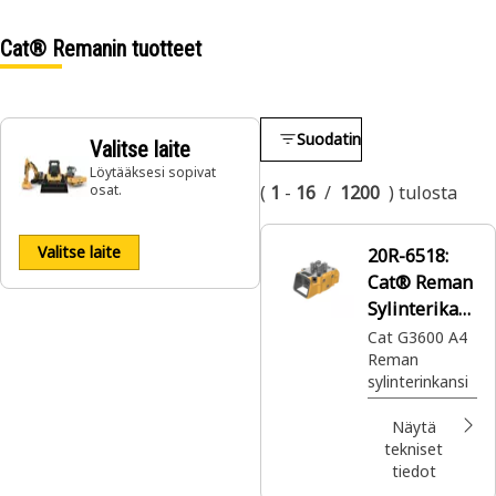
Cat® Remanin tuotteet
Suodatin
Valitse laite
Löytääksesi sopivat
osat.
(
1
-
16
/
1200
)
tulosta
Valitse laite
20R-6518:
Cat® Reman
Sylinterikan
si
Cat G3600 A4
Reman
sylinterinkansi
Näytä
tekniset
tiedot