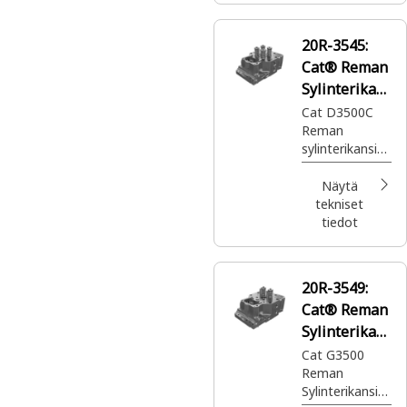
20R-3545:
Cat® Reman
Sylinterikan
si
Cat D3500C
Reman
sylinterikansi
(nitratut
istuimet)
Näytä
tekniset
tiedot
20R-3549:
Cat® Reman
Sylinterikan
si
Cat G3500
Reman
Sylinterikansi