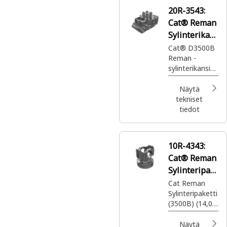
20R-3543:
Cat® Reman
Sylinterikan
si
Cat® D3500B
Reman -
sylinterikansi
(kuulapuhallett
u)
Näytä
tekniset
tiedot
10R-4343:
Cat® Reman
Sylinteripak
etti
Cat Reman
Sylinteripaketti
(3500B) (14,0:1
puristussuhde)
Näytä