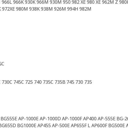
6H 966L 966K 930K 966M 930M 950 982 XE 980 XE 962M Z 98
2K 972XE 980M 938K 938M 926M 994H 982M
GC
 730C 745C 725 740 735C 735B 745 730 735
BG555E AP-1000E AP-1000D AP-1000F AP400 AP-555E BG-2
BG655D BG1000E AP455 AP-500E AP655F L AP600F BG500E 