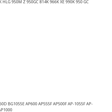
0K HLG 950M Z 950GC 814K 966K XE 990K 950 GC
60D BG1055E AP600 AP555F AP500F AP-1055F AP-
AP1000