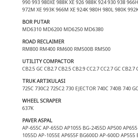
990 993 980XE 988K XE 926 988K 924 930 938 96
972M XE 993K 966M XE 924K 980H 980L 980K 99
BOR PUTAR
MD6310 MD6200 MD6250 MD6380
ROAD RECLAIMER
RM800 RM400 RM600 RM500B RM500
UTILITY COMPACTOR
CB2.5 GC CB2.7 CB2.5 CB2.9 CC2.7 CC2.7 GC CB2.7 
TRUK ARTIKULASI
725C 730C2 725C2 730 EJECTOR 740C 740B 740 GC
WHEEL SCRAPER
637K
PAVER ASPAL
AP-655C AP-655D AP1055 BG-2455D AP500 AP655 
1055D AP-1055E AP655F BG600D AP-600D AP555 