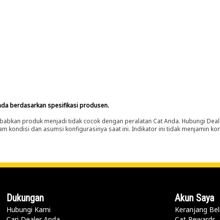
nda berdasarkan spesifikasi produsen.
abkan produk menjadi tidak cocok dengan peralatan Cat Anda. Hubungi Deal
m kondisi dan asumsi konfigurasinya saat ini. Indikator ini tidak menjamin k
Dukungan
Akun Saya
Hubungi Kami
Keranjang Bel
Cari Dealer Anda
Cat Rewards