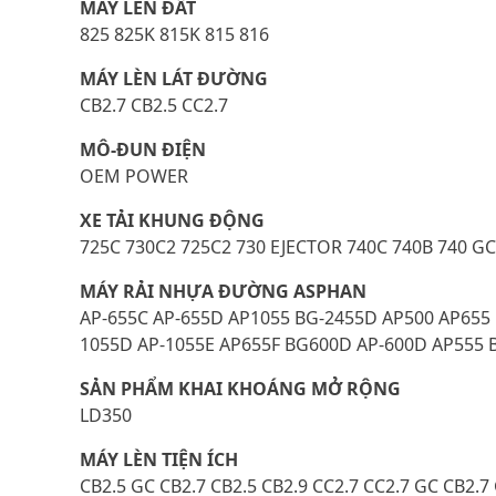
MÁY LÈN ĐẤT
825 825K 815K 815 816
MÁY LÈN LÁT ĐƯỜNG
CB2.7 CB2.5 CC2.7
MÔ-ĐUN ĐIỆN
OEM POWER
XE TẢI KHUNG ĐỘNG
725C 730C2 725C2 730 EJECTOR 740C 740B 740 GC
MÁY RẢI NHỰA ĐƯỜNG ASPHAN
AP-655C AP-655D AP1055 BG-2455D AP500 AP655 
1055D AP-1055E AP655F BG600D AP-600D AP555 
SẢN PHẨM KHAI KHOÁNG MỞ RỘNG
LD350
MÁY LÈN TIỆN ÍCH
CB2.5 GC CB2.7 CB2.5 CB2.9 CC2.7 CC2.7 GC CB2.7