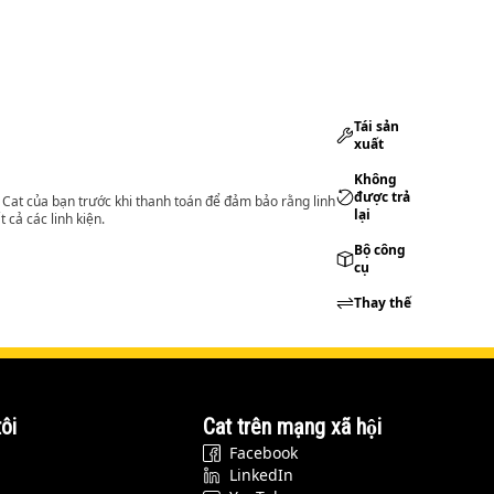
Tái sản
xuất
Không
được trả
lý Cat của bạn trước khi thanh toán để đảm bảo rằng linh
lại
 cả các linh kiện.
Bộ công
cụ
Thay thế
ôi
Cat trên mạng xã hội
Facebook
LinkedIn