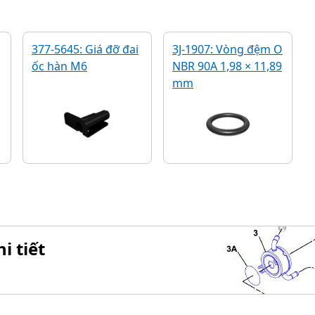
377-5645: Giá đỡ đai
3J-1907: Vòng đệm O
ốc hàn M6
NBR 90A 1,98 × 11,89
mm
i tiết