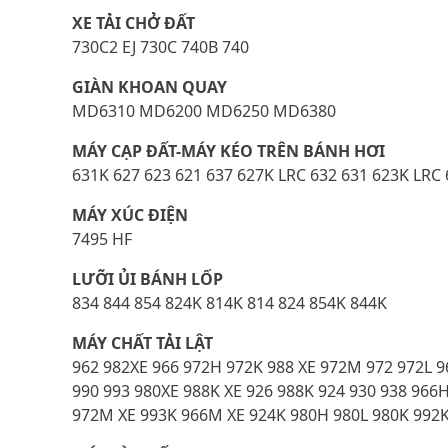
XE TẢI CHỞ ĐẤT
730C2 EJ 730C 740B 740
GIÀN KHOAN QUAY
MD6310 MD6200 MD6250 MD6380
MÁY CẠP ĐẤT-MÁY KÉO TRÊN BÁNH HƠI
631K 627 623 621 637 627K LRC 632 631 623K LRC
MÁY XÚC ĐIỆN
7495 HF
LƯỠI ỦI BÁNH LỐP
834 844 854 824K 814K 814 824 854K 844K
MÁY CHẤT TẢI LẬT
962 982XE 966 972H 972K 988 XE 972M 972 972L 
990 993 980XE 988K XE 926 988K 924 930 938 96
972M XE 993K 966M XE 924K 980H 980L 980K 99