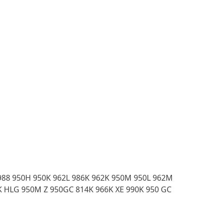
 988 950H 950K 962L 986K 962K 950M 950L 962M
0K HLG 950M Z 950GC 814K 966K XE 990K 950 GC