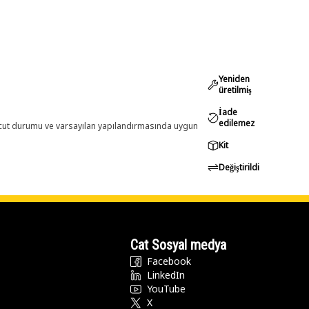
Yeniden
üretilmiş
İade
edilemez
evcut durumu ve varsayılan yapılandırmasında uygun
Kit
Değiştirildi
Cat Sosyal medya
Facebook
LinkedIn
YouTube
X