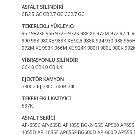
ASFALT SİLİNDİRİ
CB2.5 GC CB2.7 GC CC2.7 GC
TEKERLEKLİ YÜKLEYİCİ
962 982XE 966 972H 972K 988 XE 972M 972 972L 
990 993 980XE 988K XE 926 988K 924 930 938 96
972M XE 993K 966M XE 924K 980H 980L 980K 99
VİBRASYONLU SİLİNDİR
CC4.0 CB4.0 CB4.4
EJEKTÖR KAMYON
730C2 EJ 730C 740B 740
TEKERLEKLİ KAZIYICI
637K
ASFALT SERİCİ
AP-655C AP-655D AP1055 BG-2455D AP500 AP655 
1055D AP-1055E AP655F BG600D AP-600D AP555 