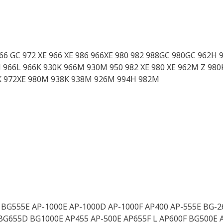
966 GC 972 XE 966 XE 986 966XE 980 982 988GC 980GC 962H
6H 966L 966K 930K 966M 930M 950 982 XE 980 XE 962M Z 98
2K 972XE 980M 938K 938M 926M 994H 982M
BG555E AP-1000E AP-1000D AP-1000F AP400 AP-555E BG-2
BG655D BG1000E AP455 AP-500E AP655F L AP600F BG500E 