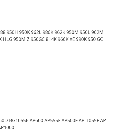
 988 950H 950K 962L 986K 962K 950M 950L 962M
0K HLG 950M Z 950GC 814K 966K XE 990K 950 GC
60D BG1055E AP600 AP555F AP500F AP-1055F AP-
AP1000