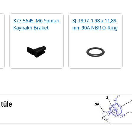
377-5645: M6 Somun
3J-1907: 1,98 x 11,89
Kaynaklı Braket
mm 90A NBR O-Ring
ntüle