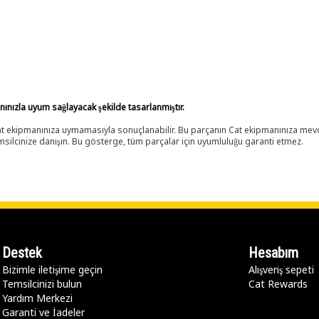
anınızla uyum sağlayacak şekilde tasarlanmıştır.
 Cat ekipmanınıza uymamasıyla sonuçlanabilir. Bu parçanın Cat ekipmanınıza m
ilcinize danışın. Bu gösterge, tüm parçalar için uyumluluğu garanti etmez.
Destek
Hesabım
Bizimle iletişime geçin
Alışveriş sepeti
Temsilcinizi bulun
Cat Rewards
Yardım Merkezi
Garanti ve İadeler