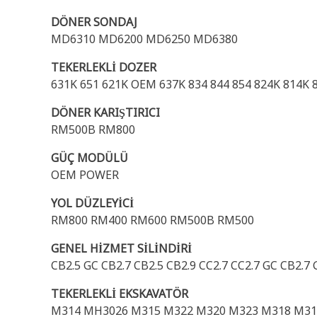
DÖNER SONDAJ
MD6310 MD6200 MD6250 MD6380
TEKERLEKLİ DOZER
631K 651 621K OEM 637K 834 844 854 824K 814K 
DÖNER KARIŞTIRICI
RM500B RM800
GÜÇ MODÜLÜ
OEM POWER
YOL DÜZLEYİCİ
RM800 RM400 RM600 RM500B RM500
GENEL HİZMET SİLİNDİRİ
CB2.5 GC CB2.7 CB2.5 CB2.9 CC2.7 CC2.7 GC CB2.7 
TEKERLEKLİ EKSKAVATÖR
M314 MH3026 M315 M322 M320 M323 M318 M31