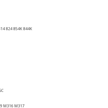
814 824 854K 844K
GC
9 M316 M317