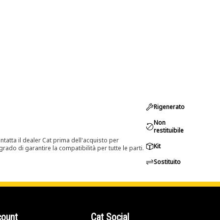
Rigenerato
Non
restituibile
tatta il dealer Cat prima dell'acquisto per
Kit
rado di garantire la compatibilità per tutte le parti.
Sostituito
count
Cat Social