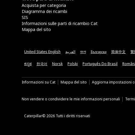
Acquista per categoria
Diagramma dei ricambi
SIS
Informazioni sulle parti di ricambio Cat
Mappa del sito
United States English
العربية
বাংলা
Български
简体中文
繁
ಕನ್ನಡ
한국어
Norsk
Polski
Português Do Brasil
Român
Informazioni su Cat
Mappa del sito
Aggiorna impostazioni c
Non vendere o condividere le mie informazioni personali
Termin
Caterpillar© 2026 Tutti i diritti riservati