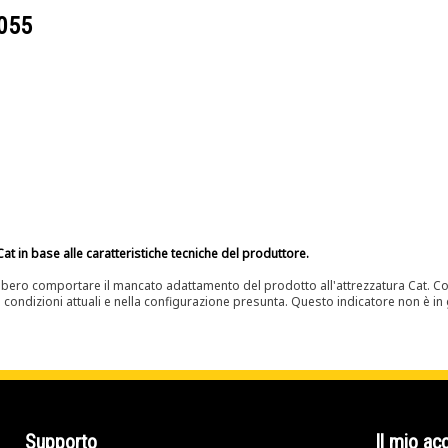
055
at in base alle caratteristiche tecniche del produttore.
bero comportare il mancato adattamento del prodotto all'attrezzatura Cat. Con
e condizioni attuali e nella configurazione presunta. Questo indicatore non è in g
Supporto
Il mio ac