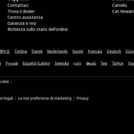
Contattaci
Carrello
Trova il dealer
Cat Rewar
Centro assistenza
Garanzia e resi
Richiesta sullo stato dell'ordine
體中文
Čeština
Dansk
Nederlands
Suomi
Français
Deutsch
Ελλη
ă
Русский
Español (Latino)
Svenska
தமிழ்
తెలుగు
ไทย
Türkçe
Укр
ookie
i legali
Le mie preferenze di marketing
Privacy