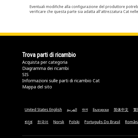
Eventuali modifiche alla configurazione del produttore potreb
verificare che questa parte sia adatta all'attrezzatura Cat nell
Trova parti di ricambio
Acquista per categoria
Diagramma dei ricambi
SIS
Informazioni sulle parti di ricambio Cat
Mappa del sito
United States English
العربية
বাংলা
Български
简体中文
繁
ಕನ್ನಡ
한국어
Norsk
Polski
Português Do Brasil
Român