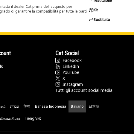
restituibile
tatta il dealer Cat prima dell'acquisto per
Kit
rado di garantire la compatibilità per tutte le parti.
Sostituito
count
Cat Social
Facebook
ds
LinkedIn
YouTube
X
Instagram
Tutti gli account social media
νικά
עברית
हिन्दी
Bahasa Indonesia
Italiano
日本語
аїнська Мова
Tiếng Việt