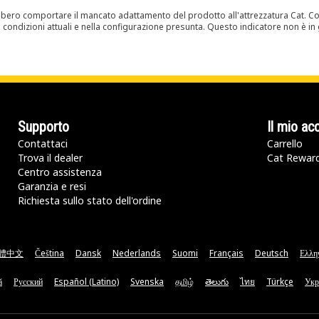
bero comportare il mancato adattamento del prodotto all'attrezzatura Cat. Con
e condizioni attuali e nella configurazione presunta. Questo indicatore non è in g
Supporto
Il mio ac
Contattaci
Carrello
Trova il dealer
Cat Rewar
Centro assistenza
Garanzia e resi
Richiesta sullo stato dell'ordine
體中文
Čeština
Dansk
Nederlands
Suomi
Français
Deutsch
Ελλη
ă
Русский
Español (Latino)
Svenska
தமிழ்
తెలుగు
ไทย
Türkçe
Укр