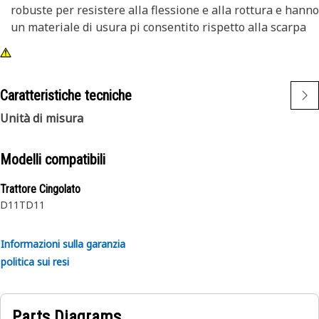
robuste per resistere alla flessione e alla rottura e hanno
un materiale di usura pi consentito rispetto alla scarpa
da pista per servizio moderato. I pattini per servizi
estremi sono realizzati in resistente lega di acciaio.
Caratteristiche tecniche
Unità di misura
Modelli compatibili
Trattore Cingolato
D11T
D11
Informazioni sulla garanzia
politica sui resi
Parts Diagrams