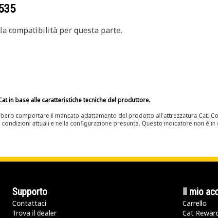
535
a compatibilità per questa parte.
at in base alle caratteristiche tecniche del produttore.
bero comportare il mancato adattamento del prodotto all'attrezzatura Cat. Con
e condizioni attuali e nella configurazione presunta. Questo indicatore non è in g
Supporto
Il mio ac
Contattaci
Carrello
Trova il dealer
Cat Rewar