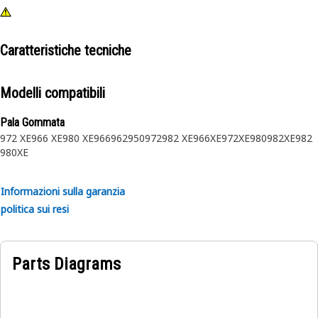
Caratteristiche tecniche
Modelli compatibili
Pala Gommata
972 XE
966 XE
980 XE
966
962
950
972
982 XE
966XE
972XE
980
982XE
982
980XE
Informazioni sulla garanzia
politica sui resi
Parts Diagrams