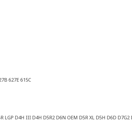
27B 627E 615C
D5R LGP D4H III D4H D5R2 D6N OEM D5R XL D5H D6D D7G2