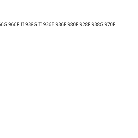
G 966F II 938G II 936E 936F 980F 928F 938G 970F