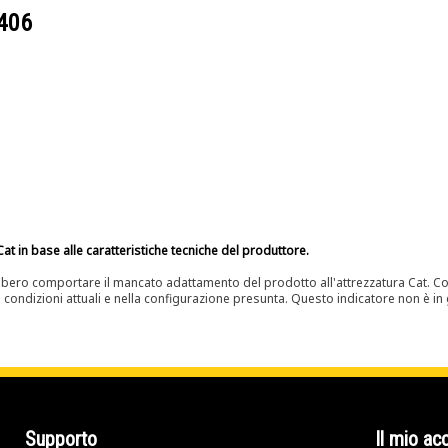
406
at in base alle caratteristiche tecniche del produttore.
bero comportare il mancato adattamento del prodotto all'attrezzatura Cat. Con
e condizioni attuali e nella configurazione presunta. Questo indicatore non è in g
Supporto
Il mio ac