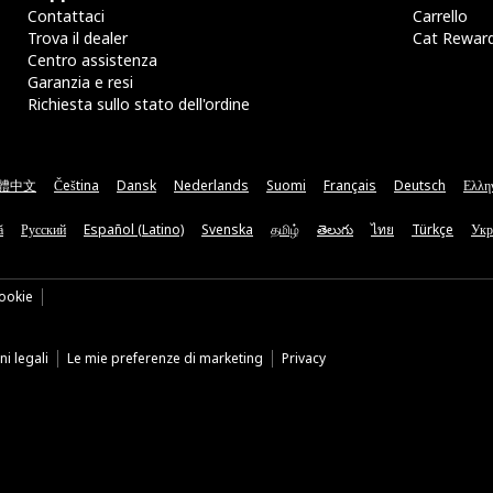
Contattaci
Carrello
Trova il dealer
Cat Rewar
Centro assistenza
Garanzia e resi
Richiesta sullo stato dell'ordine
體中文
Čeština
Dansk
Nederlands
Suomi
Français
Deutsch
Ελλη
ă
Русский
Español (Latino)
Svenska
தமிழ்
తెలుగు
ไทย
Türkçe
Укр
ookie
i legali
Le mie preferenze di marketing
Privacy