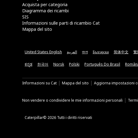
Acquista per categoria
Diagramma dei ricambi
SIS
Informazioni sulle parti di ricambio Cat
Mappa del sito
United States English
العربية
বাংলা
Български
简体中文
繁
ಕನ್ನಡ
한국어
Norsk
Polski
Português Do Brasil
Român
Informazioni su Cat
Mappa del sito
Aggiorna impostazioni c
Non vendere o condividere le mie informazioni personali
Termin
Caterpillar© 2026 Tutti i diritti riservati