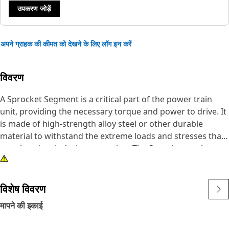
उपकरण जोड़ें
अपने ग्राहक की कीमत को देखने के लिए लॉग इन करें
विवरण
A Sprocket Segment is a critical part of the power train
unit, providing the necessary torque and power to drive. It
is made of high-strength alloy steel or other durable
material to withstand the extreme loads and stresses that
are placed on it during operation. The Sprocket teeth on
the power train Sprocket Segment engage with the track
chain or other drive components, providing traction and
pulling power.
विशेष विवरण
मापने की इकाई
Attributes:
• Manufactured to precise specifications and built for