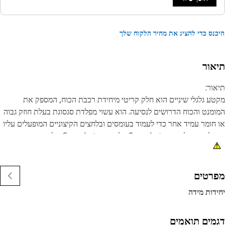
נס כדי להציג את מחיר הלקוח שלך
אור
ור:
ע גלגלי שיניים הוא חלק קריטי מיחידת רכבת הכוח, המספק את
מנט והכוח הדרושים לנסיעה. הוא עשוי מפלדת סגסוגת בעלת חוזק גבוה
חומר עמיד אחר כדי לעמוד בעומסים ובלחצים הקיצוניים המופעלים עליו
במהלך הפעולה. שיני Sprocket על מקטע Sprocket של רכבת הכוח
לבות בשרשרת המסילה או רכיבי הנעה אחרים, ומספקות כוח משיכה
יכה.
רטים
נות:
דות מידה
יוצר לפי מפרטים מדויקים ונבנה לעמידות, אמינות ופרודוקטיביות.
וזר להפחית חיכוך ובלאי.
מים תואמים