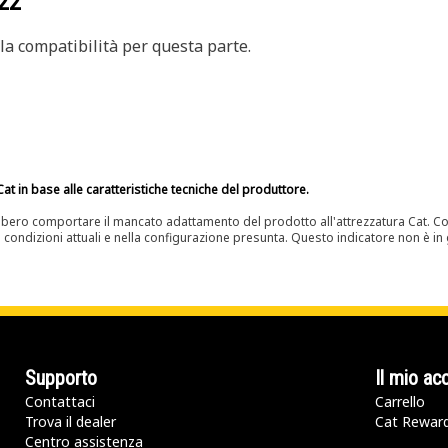
22
a compatibilità per questa parte.
at in base alle caratteristiche tecniche del produttore.
bero comportare il mancato adattamento del prodotto all'attrezzatura Cat. Con
e condizioni attuali e nella configurazione presunta. Questo indicatore non è in g
Supporto
Il mio ac
Contattaci
Carrello
Trova il dealer
Cat Rewar
Centro assistenza