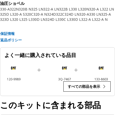
油圧ショベル
330-A
322N
320B N
325 LN
322-A LN
322B L
330 L
320N
320-A L
322 LN
325D L
320-A S
320C
320-A N
324D
322C
324D LN
320-A
330 LN
325-A
323D L
320 L
325 L
330D LN
324D L
330C L
330D L
322-A L
322-A N
325C
325D
M320
保証情報
返品ポリシー
よく一緒に購入されている品目
120-9989
3Q-7467
133-8603
すべての部品を表示
このキットに含まれる部品