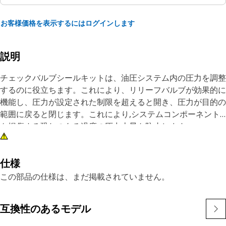
お客様価格を表示するにはログインします
説明
チェックバルブシールキットは、油圧システム内の圧力を調整
するのに役立ちます。これにより、リリーフバルブが効果的に
機能し、圧力が設定された制限を超えると開き、圧力が目的の
範囲に戻ると閉じます。これにより,システムコンポーネント
を損傷する恐れのある過度の圧力上昇を防止します。
属性：
- 漏れを防ぎます。
仕様
- 望ましい圧力レベルを維持します。
この部品の仕様は、まだ掲載されていません。
アプリケーション：
互換性のあるモデル
チェックバルブシールキットは、リリーフバルブ周辺の流体漏
れを防ぐ上で重要な役割を果たします。