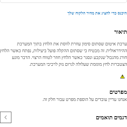
נס כדי להציג את מחיר הלקוח שלך
אור
ת איטום שסתום סימון עוזרת לווסת את הלחץ בתוך המערכת
דראולית. זה מבטיח כי שסתום ההקלה פועל ביעילות, נפתח כאשר הלחץ
ג מהגבול שנקבע ונסגר כאשר הלחץ חוזר לטווח הרצוי. הדבר מונע
ברות לחץ מוגזמת שעלולה לגרום נזק לרכיבי המערכת.
נות:
ונע דליפה.
מירה על רמות הלחץ הרצויות.
רטים
נו עדיין עובדים על הוספת מפרט עבור חלק זה.
ומים:
ת איטום שסתום הסימון ממלאת תפקיד חשוב במניעת דליפת נוזלים
מים תואמים
ב שסתום ההקלה.