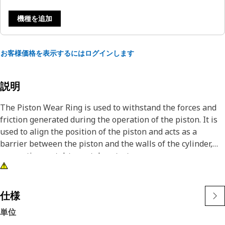
機種を追加
お客様価格を表示するにはログインします
説明
The Piston Wear Ring is used to withstand the forces and
friction generated during the operation of the piston. It is
used to align the position of the piston and acts as a
barrier between the piston and the walls of the cylinder,
preventing metal-to-metal contact.
Attributes:
• Provided with 40% glass fiber reinforced, heat-stabilized
仕様
polyamide 6 with high rigidity and strength
単位
• Provided with angle split to create a slight interference