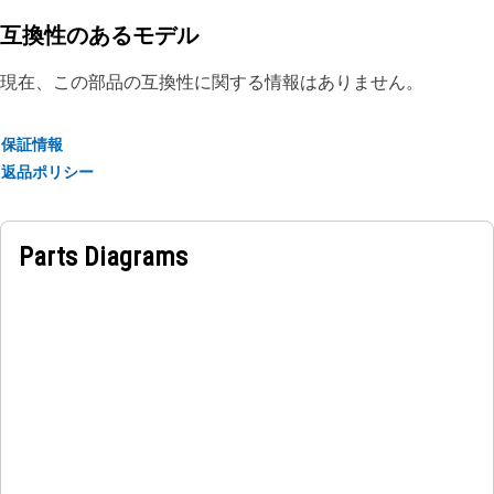
fit, reducing the risk of fluid leakage
互換性のあるモデル
Applications:
現在、この部品の互換性に関する情報はありません。
The Piston Wear Ring reduces the wear of the piston in
Hydraulic Cylinders.
保証情報
返品ポリシー
Parts Diagrams