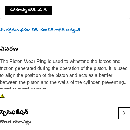
పరికరాన్ని జోడించండి
మీ కస్టమర్ ధరను వీక్షించడానికి లాగిన్ అవ్వండి
వివరణ
The Piston Wear Ring is used to withstand the forces and
friction generated during the operation of the piston. It is used
to align the position of the piston and acts as a barrier
between the piston and the walls of the cylinder, preventing
metal-to-metal contact.
Attributes:
• Provided with 40% glass fiber reinforced, heat-stabilized
స్పెసిఫికేషన్
polyamide 6 with high rigidity and strength
కొలత యూనిట్లు
• Provided with angle split to create a slight interference fit,