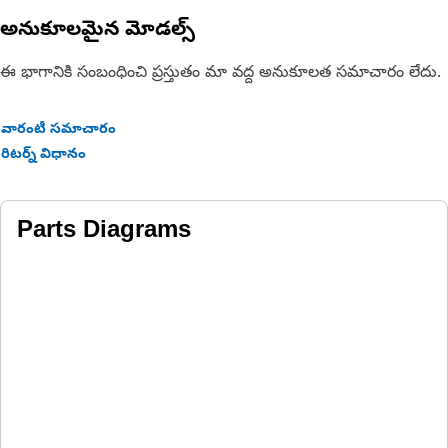
reducing the risk of fluid leakage
అనుకూలమైన మోడల్స్
Applications:
ఈ భాగానికి సంబంధించి ప్రస్తుతం మా వద్ద అనుకూలత సమాచారం లేదు.
The Piston Wear Ring reduces the wear of the piston in
Hydraulic Cylinders.
వారంటీ సమాచారం
రిటర్న్ విధానం
Parts Diagrams