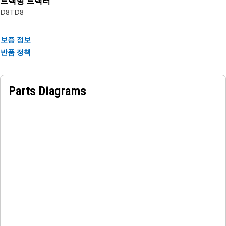
트랙형 트랙터
자세한 정보는 사용자 매뉴얼을 참조하거나 현지 Cat 특약점에
D8T
D8
문의하십시오.
보증 정보
반품 정책
Parts Diagrams