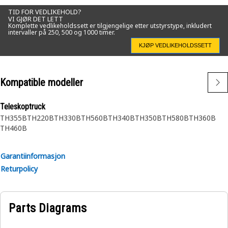
TID FOR VEDLIKEHOLD?
VI GJØR DET LETT
Komplette vedlikeholdssett er tilgjengelige etter utstyrstype, inkludert
intervaller på 250, 500 og 1000 timer.
KJØP VEDLIKEHOLDSSETT
Kompatible modeller
Teleskoptruck
TH355B
TH220B
TH330B
TH560B
TH340B
TH350B
TH580B
TH360B
TH460B
Garantiinformasjon
Returpolicy
Parts Diagrams