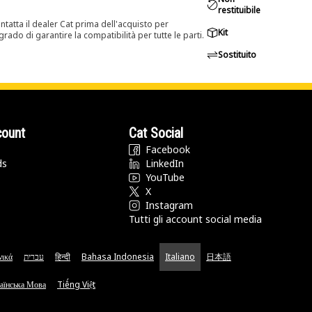
restituibile
tatta il dealer Cat prima dell'acquisto per
Kit
rado di garantire la compatibilità per tutte le parti.
Sostituito
count
Cat Social
Facebook
ds
LinkedIn
YouTube
X
Instagram
Tutti gli account social media
νικά
עברית
हिन्दी
Bahasa Indonesia
Italiano
日本語
аїнська Мова
Tiếng Việt