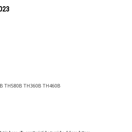
023
B TH580B TH360B TH460B