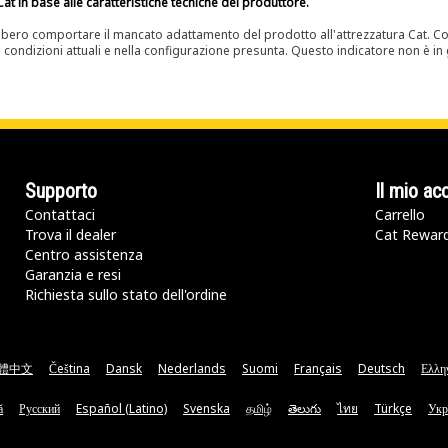
at in base alle caratteristiche tecniche del produttore.
bero comportare il mancato adattamento del prodotto all'attrezzatura Cat. Con
e condizioni attuali e nella configurazione presunta. Questo indicatore non è in g
Supporto
Il mio ac
Contattaci
Carrello
Trova il dealer
Cat Rewar
Centro assistenza
Garanzia e resi
Richiesta sullo stato dell'ordine
體中文
Čeština
Dansk
Nederlands
Suomi
Français
Deutsch
Ελλη
ă
Русский
Español (Latino)
Svenska
தமிழ்
తెలుగు
ไทย
Türkçe
Укр