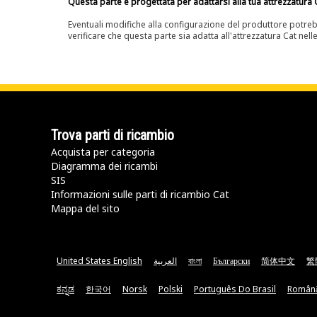
Questa parte è progettata per adattarsi alla tua attrezzatura C
Eventuali modifiche alla configurazione del produttore potreb
verificare che questa parte sia adatta all'attrezzatura Cat nell
Trova parti di ricambio
Acquista per categoria
Diagramma dei ricambi
SIS
Informazioni sulle parti di ricambio Cat
Mappa del sito
United States English
العربية
বাংলা
Български
简体中文
繁
ಕನ್ನಡ
한국어
Norsk
Polski
Português Do Brasil
Român