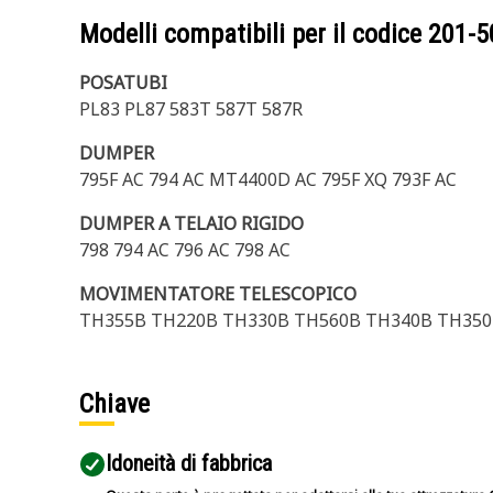
Modelli compatibili per il codice
201-5
POSATUBI
PL83 PL87 583T 587T 587R
DUMPER
795F AC 794 AC MT4400D AC 795F XQ 793F AC
DUMPER A TELAIO RIGIDO
798 794 AC 796 AC 798 AC
MOVIMENTATORE TELESCOPICO
TH355B TH220B TH330B TH560B TH340B TH350
Chiave
Idoneità di fabbrica