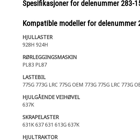
Spesifikasjoner for delenummer
283-1
Kompatible modeller for delenummer
HJULLASTER
928H 924H
RØRLEGGINGSMASKIN
PL83 PL87
LASTEBIL
775G 773G LRC 775G OEM 773G 775G LRC 773G O
HJULGÅENDE VEIHØVEL
637K
SKRAPELASTER
631K 637 631 613G 637K
HJULTRAKTOR