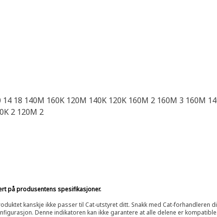
0 14 18 140M 160K 120M 140K 120K 160M 2 160M 3 160M 1
0K 2 120M 2
sert på produsentens spesifikasjoner.
oduktet kanskje ikke passer til Cat-utstyret ditt. Snakk med Cat-forhandleren d
onfigurasjon. Denne indikatoren kan ikke garantere at alle delene er kompatible