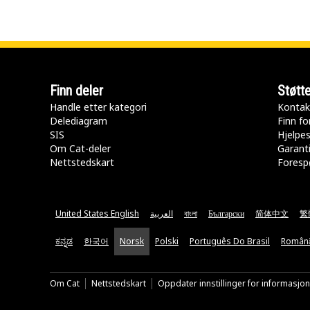
Finn deler
Støtt
Handle etter kategori
Kontak
Delediagram
Finn fo
SIS
Hjelpe
Om Cat-deler
Garanti
Nettstedskart
Forespø
United States English
العربية
বাংলা
Български
简体中文
繁
ಕನ್ನಡ
한국어
Norsk
Polski
Português Do Brasil
Român
Om Cat
Nettstedskart
Oppdater innstillinger for informasjo