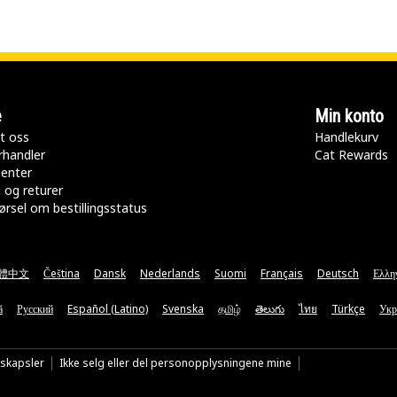
e
Min konto
t oss
Handlekurv
rhandler
Cat Rewards
senter
 og returer
rsel om bestillingsstatus
體中文
Čeština
Dansk
Nederlands
Suomi
Français
Deutsch
Ελλη
ă
Русский
Español (Latino)
Svenska
தமிழ்
తెలుగు
ไทย
Türkçe
Укр
nskapsler
Ikke selg eller del personopplysningene mine