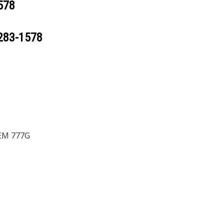
578
283-1578
EM 777G