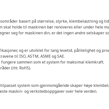
sområder basert på størrelse, styrke, klembelastning og tid
som skal holde til maskinen bør renoveres eller under hele m
egner seg for maskinen din, er det ingen andre selskaper som 
kasjoner, og er utviklet for lang levetid, pålitelighet og pro
r kravene til ISO, ASTM, ASME og SAE.
r å fungere sammen som et system for maksimal klemkraft.
åder (iht. RoHS).
et tilpasset system som gjennomgående skaper høye klembela
 fleste maskin- og verkstedsoppgaver over hele verden.