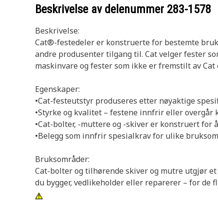
Beskrivelse av delenummer
283-1578
Beskrivelse:
Cat®-festedeler er konstruerte for bestemte bruk
andre produsenter tilgang til. Cat velger fester 
maskinvare og fester som ikke er fremstilt av Cat 
Egenskaper:
•Cat-festeutstyr produseres etter nøyaktige spesifi
•Styrke og kvalitet – festene innfrir eller overgå
•Cat-bolter, -muttere og -skiver er konstruert fo
•Belegg som innfrir spesialkrav for ulike bruksomr
Bruksområder:
Cat-bolter og tilhørende skiver og mutre utgjør 
du bygger, vedlikeholder eller reparerer – for de