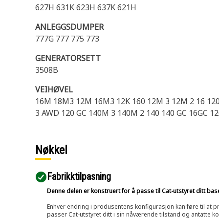
627H 631K 623H 637K 621H
ANLEGGSDUMPER
777G 777 775 773
GENERATORSETT
3508B
VEIHØVEL
16M 18M3 12M 16M3 12K 160 12M 3 12M 2 16 12
3 AWD 120 GC 140M 3 140M 2 140 140 GC 16GC 12
Nøkkel
Fabrikktilpasning
Denne delen er konstruert for å passe til Cat-utstyret ditt ba
Enhver endring i produsentens konfigurasjon kan føre til at pr
passer Cat-utstyret ditt i sin nåværende tilstand og antatte k