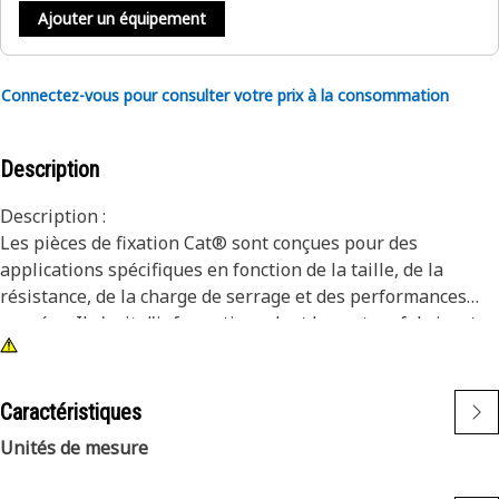
Ajouter un équipement
Connectez-vous pour consulter votre prix à la consommation
Description
Description :
Les pièces de fixation Cat® sont conçues pour des
applications spécifiques en fonction de la taille, de la
résistance, de la charge de serrage et des performances
passées. Il s'agit d'informations dont les autres fabricants
ne disposent pas. Elles sont sélectionnées pour durer
jusqu'à la reconstruction ou la durée de vie de la machine.
Bien qu'il puisse sembler que des pièces et des fixations
Caractéristiques
non Cat soient adaptées à votre machine, aucune autre
Unités de mesure
entreprise ne connaît votre équipement aussi bien que
nous.