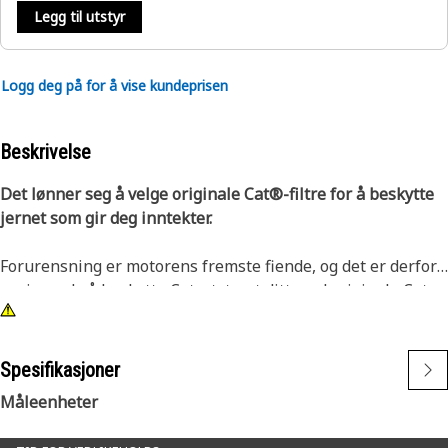
Legg til utstyr
Logg deg på for å vise kundeprisen
Beskrivelse
Det lønner seg å velge originale Cat®-filtre for å beskytte
jernet som gir deg inntekter.
Forurensning er motorens fremste fiende, og det er derfor
avgjørende å beskytte Cat-utstyret ditt med originale Cat-
filterelementer. Cat-standardmotorluftfiltrene er det beste
valget for vanlige bruksområder, de leverer høy
motorbeskyttelse og forebygger nedetid for utstyret.
Spesifikasjoner
Måleenheter
Cat-luftfiltrene har lang levetid og enestående
filtreringsevne samtidig som de er miljøvennlige og