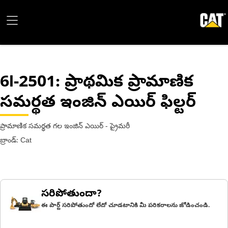
6I-2501
: ప్రాథమిక ప్రామాణిక
సమర్థత ఇంజిన్ ఎయిర్ ఫిల్టర్
ప్రామాణిక సమర్థత గల ఇంజిన్ ఎయిర్ - ప్రైమరీ
బ్రాండ్: Cat
సరిపోతుందా?
ఈ పార్ట్ సరిపోతుందో లేదో చూడటానికి మీ పరికరాలను జోడించండి.