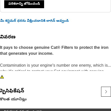
పరికరాన్ని జోడించండి
మీ కస్టమర్ ధరను వీక్షించడానికి లాగిన్ అవ్వండి
వివరణ
It pays to choose genuine Cat® Filters to protect the iron
that generates your income.
Contamination is your engine’s number one enemy, which is
why it’s critical to protect your Cat equipment with genuine
Cat Filter Elements. Cat Standard Efficiency Primary Engine
Air Filters are your best value for normal duty applications,
delivering increased engine protection and preventing
స్పెసిఫికేషన్
equipment downtime.
కొలత యూనిట్లు
Offering a long service life and exceptional filtration, Cat Air