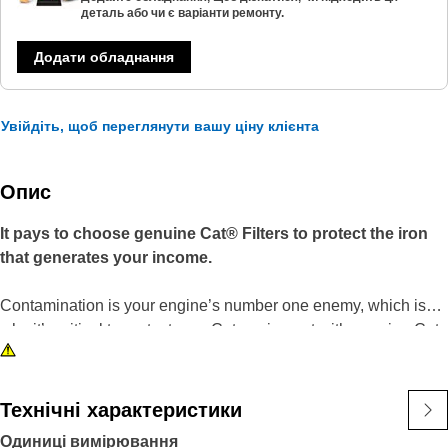
деталь або чи є варіанти ремонту.
Додати обладнання
Увійдіть, щоб переглянути вашу ціну клієнта
Опис
It pays to choose genuine Cat® Filters to protect the iron
that generates your income.
Contamination is your engine’s number one enemy, which is
why it’s critical to protect your Cat equipment with genuine Cat
Filter Elements. Cat Standard Efficiency Primary Engine Air
Filters are your best value for normal duty applications,
delivering increased engine protection and preventing
Технічні характеристики
equipment downtime.
Одиниці вимірювання