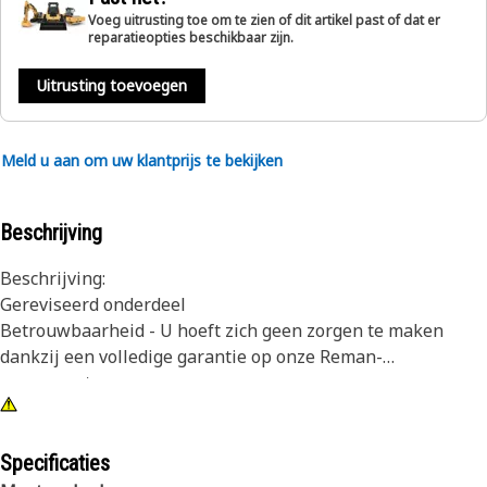
Voeg uitrusting toe om te zien of dit artikel past of dat er
reparatieopties beschikbaar zijn.
Uitrusting toevoegen
Meld u aan om uw klantprijs te bekijken
Beschrijving
Beschrijving:
Gereviseerd onderdeel
Betrouwbaarheid - U hoeft zich geen zorgen te maken
dankzij een volledige garantie op onze Reman-
componenten
Beschikbaarheid - Onze Reman-componenten zijn
wereldwijd uit voorraad leverbaar en klaar voor installatie
Lagere kosten - Profiteer van lagere kosten dankzij onze
Specificaties