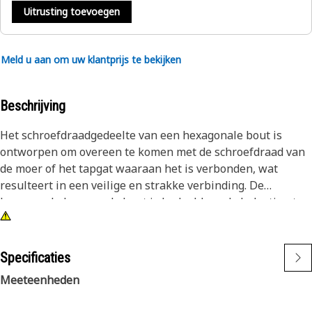
Uitrusting toevoegen
Meld u aan om uw klantprijs te bekijken
Beschrijving
Het schroefdraadgedeelte van een hexagonale bout is
ontworpen om overeen te komen met de schroefdraad van
de moer of het tapgat waaraan het is verbonden, wat
resulteert in een veilige en strakke verbinding. De
hexagonale kop van de bout is bedoeld om de belasting te
verdelen over een groter gebied dan een typische
schroefkop, om schade aan het bevestigde oppervlak te
voorkomen. Vanwege hun hoge sterkte en
Specificaties
aanpassingsvermogen hebben zeskantbouten vaak de
Meeteenheden
voorkeur boven andere soorten bevestigingsmiddelen. Ze
kunnen worden gebruikt in een reeks materialen, zoals