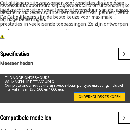
Cat glijlagers zijn ontworpen voor condities die een hoge
levensduur, superieure slijtageweerstand en uitzonderlijke
laadkracht vereisen voor langere levensduur van de lagers.
bescherming tegen splinters en schuren van pennen, zelfs
De Cat glijlagers zijn de beste keuze voor maximale
bij hoge belastingen.
prestaties in veeleisende toepassingen. Ze zijn ontworpen
om te passen op de bijpassende pen.
Specificaties
Meeteenheden
TIJD VOOR ONDERHOUD?
WIJ MAKEN HET EENVOUDIG
Complete onderhoudskits zijn beschikbaar per type uitrusting, inclusief
intervallen van 250, 500 en 1000 uur.
ONDERHOUDSKITS KOPEN
Compatibele modellen