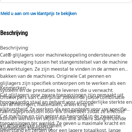
Meld u aan om uw klantprijs te bekijken
Beschrijving
Beschrijving:
Cat® glijlagers voor machinekoppeling ondersteunen de
draaibeweging tussen het stangenstelsel van de machine
en werktuigen. Ze zijn meestal te vinden in de armen en
bakken van de machines. Originele Cat pennen en
glijlagers zijn specifiek ontworpen om te werken als een
Kenmerken:
systeem en de prestaties te leveren die u verwacht.
Cat glijlagers voor zware toepassingen zijn gemaakt uit
Ontwerpers van Caterpillar zoeken de juiste combinatie
hoogwaardig staal en gehard voor uitzonderlijke sterkte en
van afmetingen, materialen, afwerking en
slijtvastheid. Ze werken als een systeem voor uw specifieke
fabricageprocessen voor elk onderdeel zodat ze effectief
Cat machine en zijn getest en beproefd in de zwaarste
kunnen werken en slijten met alle andere aangrenzende
toepassingen ter wereld. Ze geven u maximale kracht en
en afhankelijke onderdelen.
Aanbevolen toepassing:
weerstand en zorgen voor een lagere totaalkost, lange