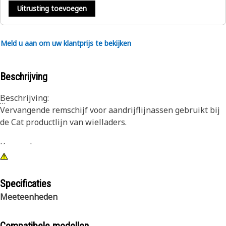
Uitrusting toevoegen
Meld u aan om uw klantprijs te bekijken
Beschrijving
Beschrijving:
Vervangende remschijf voor aandrijflijnassen gebruikt bij
de Cat productlijn van wielladers.
Kenmerken:
• Aantal tanden interne spiebaan: 21
• Dikte remschijf: 20 mm (0,787 in)
• Buitendiameter: 264,5 mm (10,413 in)
Specificaties
• Te monteren met M12-bevestigingsmateriaal
Meeteenheden
Toepassing: