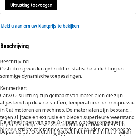
Uitrusting toevoegen
Meld u aan om uw klantprijs te bekijken
Beschrijving
Beschrijving:
O-sluitring worden gebruikt in statische afdichting en
sommige dynamische toepassingen.
Kenmerken:
Cat® O-sluitring zijn gemaakt van materialen die zijn
afgestemd op de vloeistoffen, temperaturen en compressie
in Cat motoren en machines. De materialen zijn bestand
tegen slijtage en extrusie en bieden superieure weerstand
De afmetingen van onze O-ringen worden consequent
tegen het compressie van afdichtingen. Bovendien zijn
binnen strikte tolerantiewaarden gehouden om ervoor te
bepaalde Cat O-sluitring gecoat met PTFE om het draaien