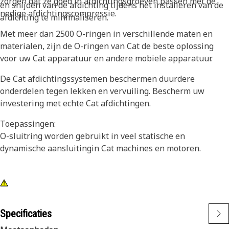
zorgen dat ze goed in afdichtingsgroeven passen met de
en snijden van de afdichting tijdens het installeren van de
nodige afdichtingscompressie.
afdichting te minimaliseren.
Met meer dan 2500 O-ringen in verschillende maten en
materialen, zijn de O-ringen van Cat de beste oplossing
voor uw Cat apparatuur en andere mobiele apparatuur.
De Cat afdichtingssystemen beschermen duurdere
onderdelen tegen lekken en vervuiling. Bescherm uw
investering met echte Cat afdichtingen.
Toepassingen:
O-sluitring worden gebruikt in veel statische en
dynamische aansluitingin Cat machines en motoren.
Specificaties