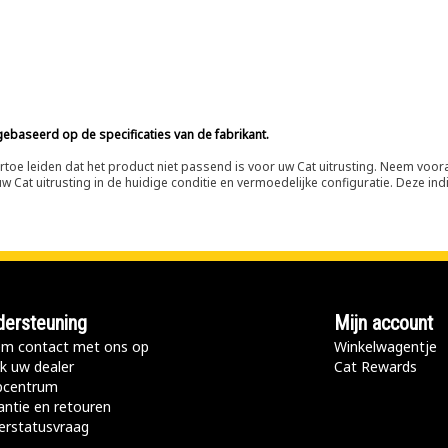
ebaseerd op de specificaties van de fabrikant.
n ertoe leiden dat het product niet passend is voor uw Cat uitrusting. Neem vo
 Cat uitrusting in de huidige conditie en vermoedelijke configuratie. Deze indi
ersteuning
Mijn account
m contact met ons op
Winkelwagentje
k uw dealer
Cat Rewards
pcentrum
antie en retouren
erstatusvraag