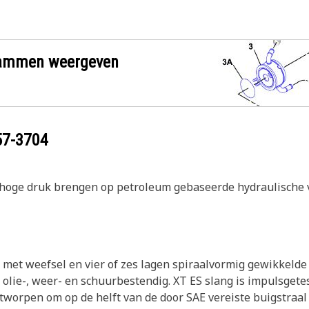
grammen weergeven
57-3704
r hoge druk brengen op petroleum gebaseerde hydraulische 
met weefsel en vier of zes lagen spiraalvormig gewikkelde
lie-, weer- en schuurbestendig. XT ES slang is impulsgetest 
tworpen om op de helft van de door SAE vereiste buigstraal 