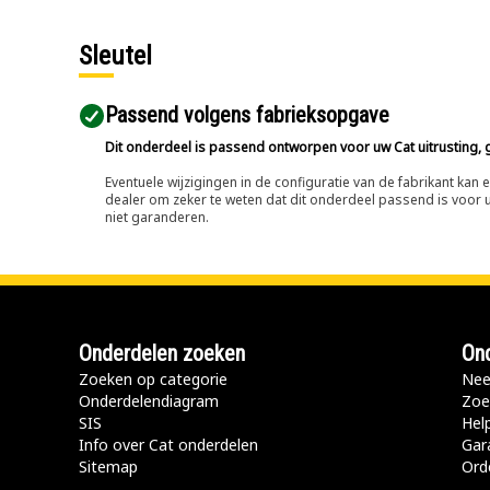
Sleutel
Passend volgens fabrieksopgave
Dit onderdeel is passend ontworpen voor uw Cat uitrusting, g
Eventuele wijzigingen in de configuratie van de fabrikant ka
dealer om zeker te weten dat dit onderdeel passend is voor uw
niet garanderen.
Onderdelen zoeken
Ond
Zoeken op categorie
Nee
Onderdelendiagram
Zoe
SIS
Hel
Info over Cat onderdelen
Gar
Sitemap
Ord